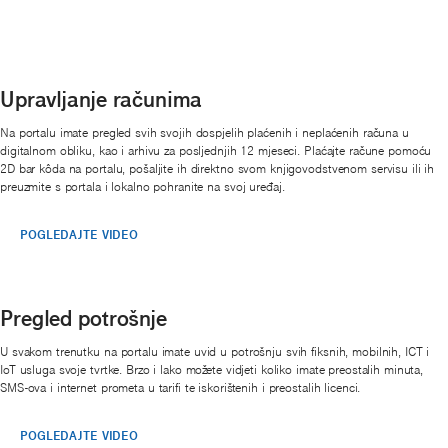
Upravljanje računima
Na portalu imate pregled svih svojih dospjelih plaćenih i neplaćenih računa u
digitalnom obliku, kao i arhivu za posljednjih 12 mjeseci. Plaćajte račune pomoću
2D bar kôda na portalu, pošaljite ih direktno svom knjigovodstvenom servisu ili ih
preuzmite s portala i lokalno pohranite na svoj uređaj.
POGLEDAJTE VIDEO
Pregled potrošnje
U svakom trenutku na portalu imate uvid u potrošnju svih fiksnih, mobilnih, ICT i
IoT usluga svoje tvrtke. Brzo i lako možete vidjeti koliko imate preostalih minuta,
SMS-ova i internet prometa u tarifi te iskorištenih i preostalih licenci.
POGLEDAJTE VIDEO