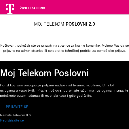
MOJ TELEKOM
POSLOVNI 2.0
Poštovani, pokušali ste se prijaviti na stranice za krajnje korisnike. Molimo Vas da se
prijavite na admin stranice ili se obratite tehničkoj podršci za pomoć oko prijave.
Moj Telekom Poslovni
Portal koji vam omogućuje potpuni nadzor nad fiksnim, mobilnim, ICT i IoT
uslugama u vašoj tvrtki. Pratite troškove, upravljajte računima i uslugama ili prijavite
poteškoće putem računala ili mobitela kada i gdje god želite.
PRIJAVITE SE
Nemate Telekom ID?
Registrirajte se